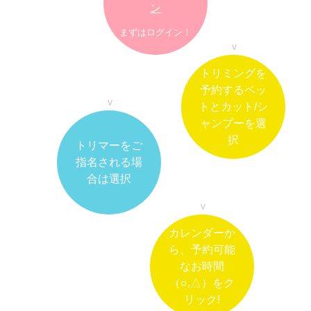
ン
まずはログイン！
トリミングを
予約するペッ
トとカット/シ
ャンプーを選
択
トリマーをご
指名される場
合は選択
カレンダーか
ら、予約可能
なお時間
（○,△）をク
リック!